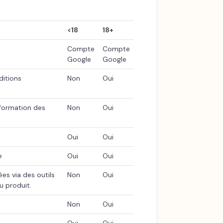
<18
18+
Compte
Compte
Google
Google
ditions
Non
Oui
 formation des
Non
Oui
Oui
Oui
e
Oui
Oui
es via des outils
Non
Oui
u produit.
Non
Oui