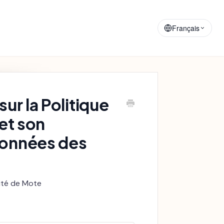
Matériaux de
Annonces
Formation
Français
ur la Politique
et son
données des
lité de Mote