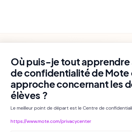
Fonctionnalités
Paramètres et
Premiers pas
Dépannage
du Produit
Facturation
rch
Où puis-je tout apprendre s
de confidentialité de Mote 
approche concernant les 
élèves ?
Le meilleur point de départ est le Centre de confidentia
https://www.mote.com/privacycenter