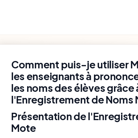
Fonctionnalités
Paramètres et
Premiers pas
Dépannage
du Produit
Facturation
rch
Comment puis-je utiliser M
les enseignants à prononc
les noms des élèves grâce 
l'Enregistrement de Noms 
Présentation de l'Enregis
Mote