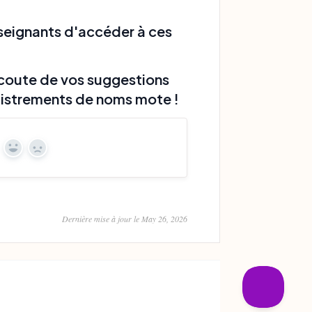
nseignants d'accéder à ces
écoute de vos suggestions
egistrements de noms mote !
Yes
No
Dernière mise à jour le May 26, 2026