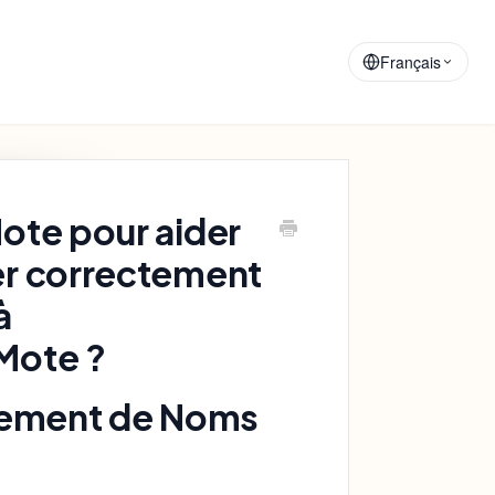
Matériaux de
Annonces
Formation
Français
ote pour aider
er correctement
à
Mote ?
trement de Noms