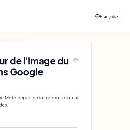
Matériaux de
Annonces
Formation
Français
r de l'image du
ans Google
ne Mote depuis notre propre teinte «
des.