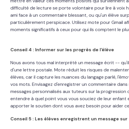
mettre en valeur ces moments positifs qui surviennent à
difficulté de lecture se porte volontaire pour lire à voix
ami face à un commentaire blessant, ou qu'un élève su
particulièrement perspicace. Utilisez mote pour Gmail a
moments significatifs à ceux pour qui ils comptent le plu
Conseil 4 : Informer sur les progrès de l'élève
Nous avons tous mal interprété un message écrit -- qu'il
d'une lettre postale. Mote réduit les risques de malent
élèves, car il capture les nuances du langage parlé, l'émo
vos mots. Envisagez d'enregistrer un commentaire dans
messages personnalisés aux tuteurs sur la progression d
entendre à quel point vous vous souciez de leur enfant
apporter le soutien dont vous avez besoin pour aider ce
Conseil 5 : Les élèves enregistrent un message sur 