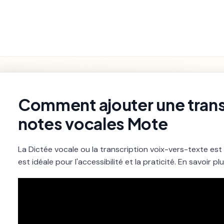
Fonctionnalités
Paramètres et
Premiers pas
Dépannage
du Produit
Facturation
rch
Comment ajouter une trans
notes vocales Mote
La Dictée vocale ou la transcription voix-vers-texte est 
est idéale pour l'accessibilité et la praticité. En savoir p