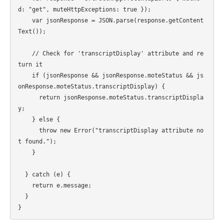
d: "get", muteHttpExceptions: true });

    var jsonResponse = JSON.parse(response.getContent
Text());

    // Check for 'transcriptDisplay' attribute and re
turn it

    if (jsonResponse && jsonResponse.moteStatus && js
onResponse.moteStatus.transcriptDisplay) {

      return jsonResponse.moteStatus.transcriptDispla
y;

    } else {

      throw new Error("transcriptDisplay attribute no
t found.");

    }

  } catch (e) {

    return e.message;

  }
