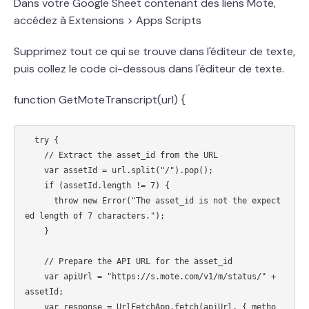
Dans votre Google Sheet contenant des liens Mote,
accédez à Extensions > Apps Scripts
Supprimez tout ce qui se trouve dans l'éditeur de texte,
puis collez le code ci-dessous dans l'éditeur de texte.
function GetMoteTranscript(url) {
  try {

    // Extract the asset_id from the URL

    var assetId = url.split("/").pop();

    if (assetId.length != 7) {

      throw new Error("The asset_id is not the expect
ed length of 7 characters.");

    }

    // Prepare the API URL for the asset_id

    var apiUrl = "https://s.mote.com/v1/m/status/" + 
assetId;

    var response = UrlFetchApp.fetch(apiUrl, { metho