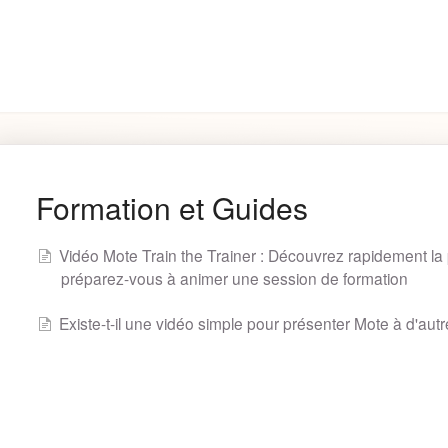
Fonctionnalités
Paramètres et
Premiers pas
Dépannage
du Produit
Facturation
rch
Formation et Guides
Vidéo Mote Train the Trainer : Découvrez rapidement la p
préparez-vous à animer une session de formation
Existe-t-il une vidéo simple pour présenter Mote à d'aut