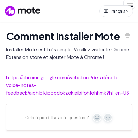
Togg
Français
Navig
Comment installer Mote
Installer Mote est très simple. Veuillez visiter le Chrome
Extension store et ajouter Mote à Chrome !
https://chrome.google.com/webstore/detail/mote-
voice-notes-
feedback/ajphlblkfpppdpkgokiejbjfohfohhmk?hl=en-US
Cela répond-il à votre question ?
Yes
No